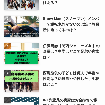
はある？
Snow Man（スノーマン）メンバ
ーで運転免許がないのは誰？教習
所に通ってるのは？
伊藤篤志【関西ジャニーズJr.】の
身長は？中学はどこで兄弟や家族
は？
西島秀俊の子どもは何人で年齢や
性別は？幼稚園や受験した小学校
はどこ？
INI 許豊凡の実家はお金持ちで豪