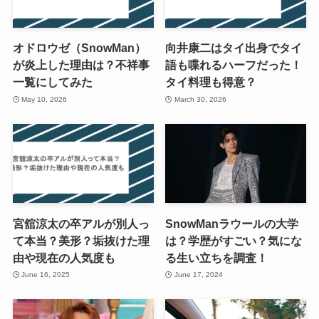
オドロウゼ（SnowMan）
向井康二はタイ出身でタイ
が炎上した理由は？不祥事
語も喋れるハーフだった！
一覧にしてみた
タイ料理も得意？
May 10, 2026
March 30, 2026
宮舘涼太の卒アルが別人っ
SnowManラウールの大学
て本当？美形？垢抜けた理
は？学歴がすごい？気にな
由や現在の人気度も
る生い立ちを調査！
June 16, 2025
June 17, 2024