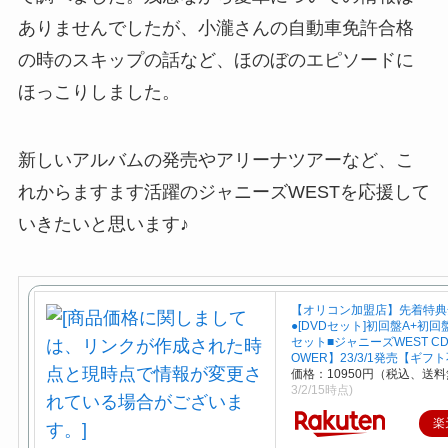
ありませんでしたが、小瀧さんの自動車免許合格
の時のスキップの話など、ほのぼのエピソードに
ほっこりしました。
新しいアルバムの発売やアリーナツアーなど、こ
れからますます活躍のジャニーズWESTを応援して
いきたいと思います♪
【オリコン加盟店】先着特典全
●[DVDセット]初回盤A+初回
セット■ジャニーズWEST CD
OWER】23/3/1発売【ギフ
価格：10950円（税込、送料
3/2/15時点)
楽