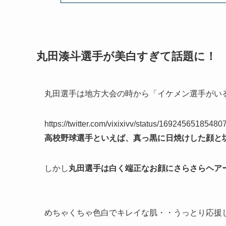
丸田湊斗選手が美白すぎて話題に！
丸田選手は地方大会の時から「イケメン選手がい
https://twitter.com/vixixivv/status/169245651854
高校野球選手といえば、真っ黒に日焼けした顔と
しかし
丸田選手は白く端正なお顔にさらさらヘア
めちゃくちゃ色白でキレイな肌・・うっとり応援