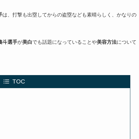
手
は、打撃も出塁してからの盗塁なども素晴らしく、かなりの
湊斗選手
が
美白
でも話題になっていることや
美容方法
について
TOC