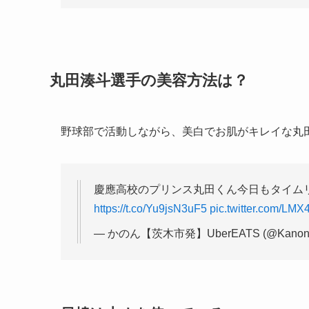
丸田湊斗選手の美容方法は？
野球部で活動しながら、美白でお肌がキレイな丸
慶應高校のプリンス丸田くん今日もタイムリー
https://t.co/Yu9jsN3uF5
pic.twitter.com/LM
— かのん【茨木市発】UberEATS (@KanonU