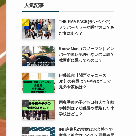
人気記事
ー
THE RAMPAGE(ランペイジ）
メンバーカラーや呼び方は？あ
だ名はある？
Snow Man（スノーマン）メン
バーで運転免許がないのは誰？
教習所に通ってるのは？
伊藤篤志【関西ジャニーズ
Jr.】の身長は？中学はどこで
兄弟や家族は？
西島秀俊の子どもは何人で年齢
や性別は？幼稚園や受験した小
学校はどこ？
INI 許豊凡の実家はお金持ちで
豪邸？彼女はいるの？両親や兄