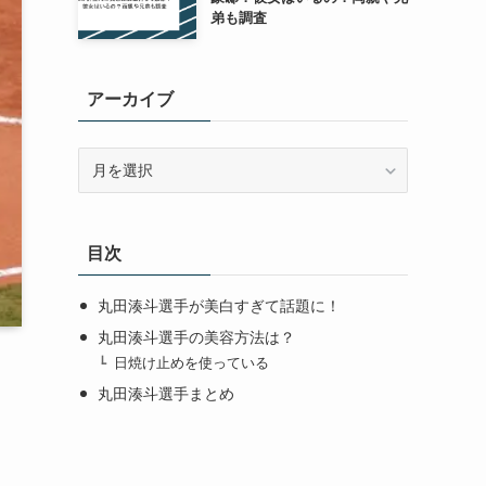
弟も調査
アーカイブ
ア
ー
カ
イ
目次
ブ
丸田湊斗選手が美白すぎて話題に！
丸田湊斗選手の美容方法は？
日焼け止めを使っている
丸田湊斗選手まとめ