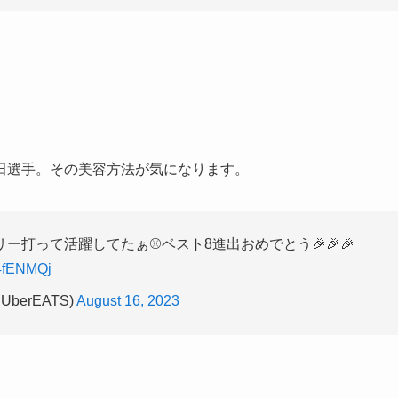
田選手。その美容方法が気になります。
打って活躍してたぁ⚾ベスト8進出おめでとう🎉🎉🎉
X4fENMQj
berEATS)
August 16, 2023