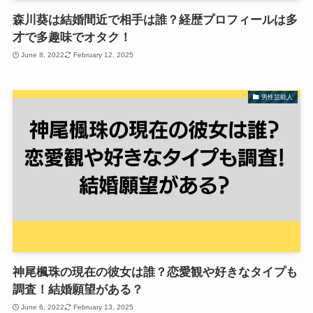
森川葵は結婚間近で相手は誰？経歴プロフィールは多
才で多趣味でオタク！
June 8, 2022
February 12, 2025
男性芸能人
神尾楓珠の現在の彼女は誰？恋愛観や好きなタイプも
調査！結婚願望がある？
June 6, 2022
February 13, 2025