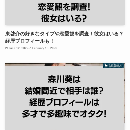
東啓介の好きなタイプや恋愛観を調査！彼女はいる？
経歴プロフィールも！
June 12, 2022
February 13, 2025
女性芸能人