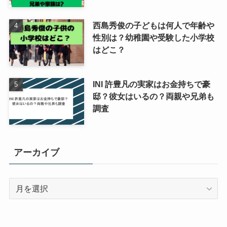
西島秀俊の子どもは何人で年齢や
性別は？幼稚園や受験した小学校
はどこ？
INI 許豊凡の実家はお金持ちで豪
邸？彼女はいるの？両親や兄弟も
調査
アーカイブ
ア
ー
カ
イ