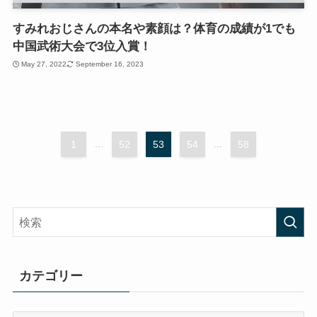
すみれおじさんの本名や素顔は？体育の成績が1でも
中国武術大会で3位入賞！
May 27, 2022
September 16, 2023
1
...
52
53
54
...
58
カテゴリー