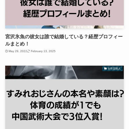
宮沢氷魚の彼女は誰で結婚している？経歴プロフィー
ルまとめ！
May 29, 2022
February 13, 2025
女性芸能人