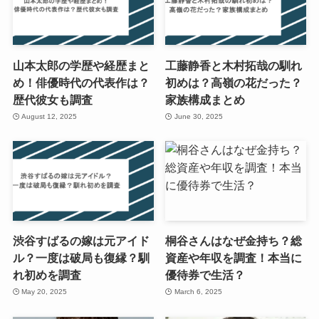
山本太郎の学歴や経歴まと
工藤静香と木村拓哉の馴れ
め！俳優時代の代表作は？
初めは？高嶺の花だった？
歴代彼女も調査
家族構成まとめ
August 12, 2025
June 30, 2025
渋谷すばるの嫁は元アイド
桐谷さんはなぜ金持ち？総
ル？一度は破局も復縁？馴
資産や年収を調査！本当に
れ初めを調査
優待券で生活？
May 20, 2025
March 6, 2025