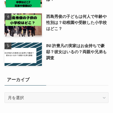
西島秀俊の子どもは何人で年齢や
性別は？幼稚園や受験した小学校
はどこ？
INI 許豊凡の実家はお金持ちで豪
邸？彼女はいるの？両親や兄弟も
調査
アーカイブ
ア
ー
カ