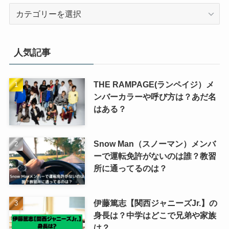
カ
テ
ゴ
リ
人気記事
ー
THE RAMPAGE(ランペイジ）メ
ンバーカラーや呼び方は？あだ名
はある？
Snow Man（スノーマン）メンバ
ーで運転免許がないのは誰？教習
所に通ってるのは？
伊藤篤志【関西ジャニーズJr.】の
身長は？中学はどこで兄弟や家族
は？