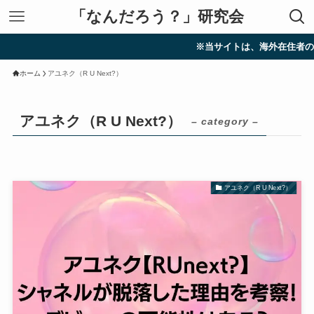
「なんだろう？」研究会
※当サイトは、海外在住者の方に向け
ホーム
アユネク（R U Next?）
アユネク（R U Next?）
– category –
アユネク（R U Next?）