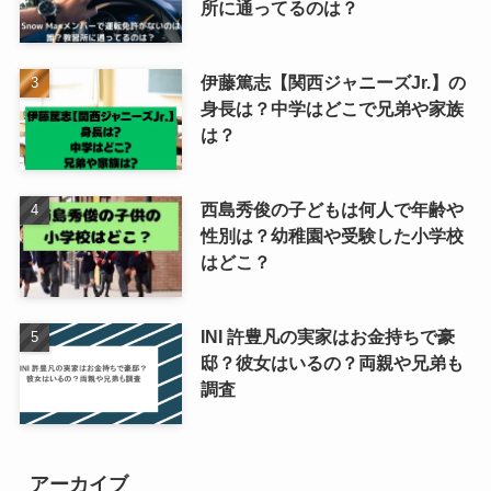
所に通ってるのは？
伊藤篤志【関西ジャニーズJr.】の
身長は？中学はどこで兄弟や家族
は？
西島秀俊の子どもは何人で年齢や
性別は？幼稚園や受験した小学校
はどこ？
INI 許豊凡の実家はお金持ちで豪
邸？彼女はいるの？両親や兄弟も
調査
アーカイブ