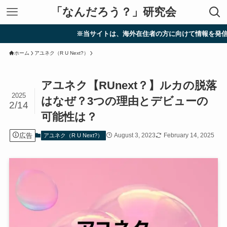
「なんだろう？」研究会
※当サイトは、海外在住者の方に向けて情報を発信していま
ホーム
アユネク（R U Next?）
アユネク【RUnext？】ルカの脱落
2025
はなぜ？3つの理由とデビューの
2/14
可能性は？
広告
August 3, 2023
February 14, 2025
アユネク（R U Next?）