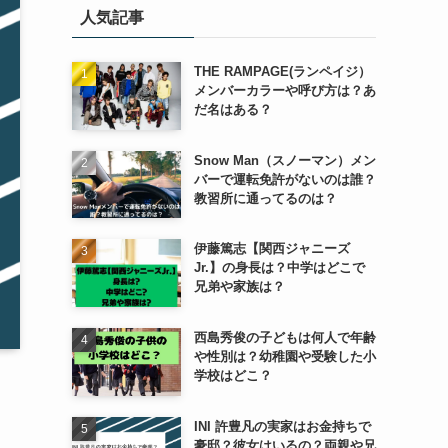
人気記事
ー
THE RAMPAGE(ランペイジ）
メンバーカラーや呼び方は？あ
だ名はある？
Snow Man（スノーマン）メン
バーで運転免許がないのは誰？
教習所に通ってるのは？
伊藤篤志【関西ジャニーズ
Jr.】の身長は？中学はどこで
兄弟や家族は？
西島秀俊の子どもは何人で年齢
や性別は？幼稚園や受験した小
学校はどこ？
INI 許豊凡の実家はお金持ちで
豪邸？彼女はいるの？両親や兄