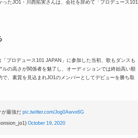
ったJO1・川西拓実さんは、会社を辞めて「プロデュース101
る
「プロデュース101 JAPAN」に参加した当初、歌もダンスも
アルの高さが関係者を魅了し、オーディションでは終始高い順
で、素質を見込まれJO1のメンバーとしてデビューを勝ち取
クが最強だ
pic.twitter.com/Jog0Awvx6G
nsion_jo1)
October 19, 2020