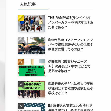
人気記事
ー
THE RAMPAGE(ランペイジ）
メンバーカラーや呼び方は？あ
だ名はある？
Snow Man（スノーマン）メン
バーで運転免許がないのは誰？
教習所に通ってるのは？
伊藤篤志【関西ジャニーズ
Jr.】の身長は？中学はどこで
兄弟や家族は？
西島秀俊の子どもは何人で年齢
や性別は？幼稚園や受験した小
学校はどこ？
INI 許豊凡の実家はお金持ちで
豪邸？彼女はいるの？両親や兄