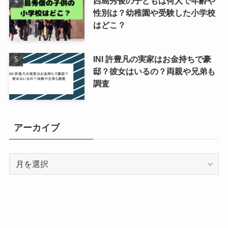
西島秀俊の子どもは何人で年齢や
性別は？幼稚園や受験した小学校
はどこ？
INI 許豊凡の実家はお金持ちで豪
邸？彼女はいるの？両親や兄弟も
調査
アーカイブ
ア
ー
カ
イ
ブ