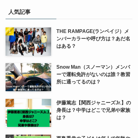
ゴ
リ
人気記事
ー
THE RAMPAGE(ランペイジ）メ
ンバーカラーや呼び方は？あだ名
はある？
Snow Man（スノーマン）メンバ
ーで運転免許がないのは誰？教習
所に通ってるのは？
伊藤篤志【関西ジャニーズJr.】の
身長は？中学はどこで兄弟や家族
は？