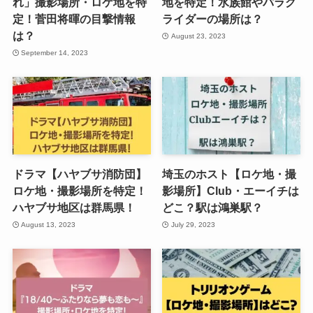
れ」撮影場所・ロケ地を特
地を特定！水族館やパラグ
定！菅田将暉の目撃情報
ライダーの場所は？
は？
August 23, 2023
September 14, 2023
ドラマ【ハヤブサ消防団】
埼玉のホスト【ロケ地・撮
ロケ地・撮影場所を特定！
影場所】Club・エーイチは
ハヤブサ地区は群馬県！
どこ？駅は鴻巣駅？
August 13, 2023
July 29, 2023