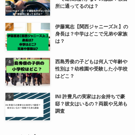
所に通ってるのは？
伊藤篤志【関西ジャニーズJr.】の
身長は？中学はどこで兄弟や家族
は？
西島秀俊の子どもは何人で年齢や
性別は？幼稚園や受験した小学校
はどこ？
INI 許豊凡の実家はお金持ちで豪
邸？彼女はいるの？両親や兄弟も
調査