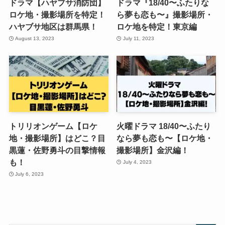
ドラマ【ハヤブサ消防団】
ドラマ『18/40〜ふたりな
ロケ地・撮影場所を特定！
ら夢も恋も〜』撮影場所・
ハヤブサ地区は群馬県！
ロケ地を特定！東京編
August 13, 2023
July 11, 2023
トリリオンゲーム【ロケ
火曜ドラマ 18/40〜ふたり
地・撮影場所】はどこ？目
なら夢も恋も〜【ロケ地・
黒蓮・佐野勇斗の目撃情報
撮影場所】金沢編！
も！
July 4, 2023
July 6, 2023