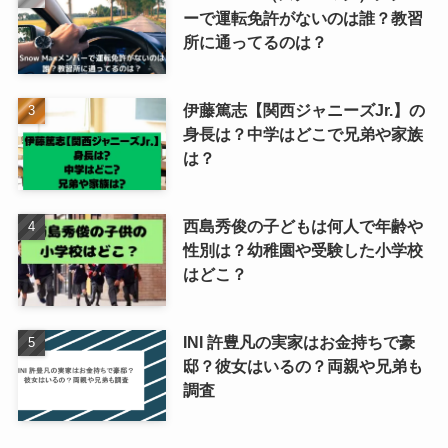
ーで運転免許がないのは誰？教習
所に通ってるのは？
伊藤篤志【関西ジャニーズJr.】の
身長は？中学はどこで兄弟や家族
は？
西島秀俊の子どもは何人で年齢や
性別は？幼稚園や受験した小学校
はどこ？
INI 許豊凡の実家はお金持ちで豪
邸？彼女はいるの？両親や兄弟も
調査