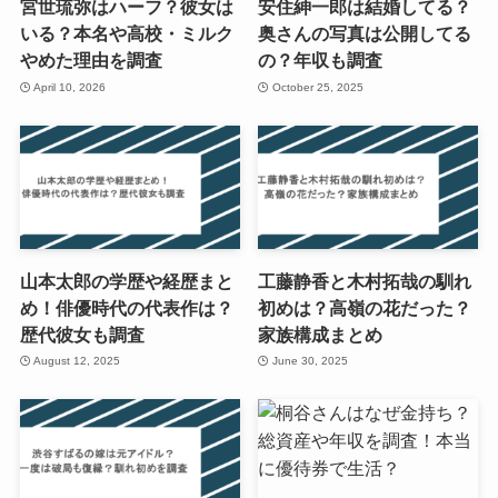
宮世琉弥はハーフ？彼女は
安住紳一郎は結婚してる？
いる？本名や高校・ミルク
奥さんの写真は公開してる
やめた理由を調査
の？年収も調査
April 10, 2026
October 25, 2025
山本太郎の学歴や経歴まと
工藤静香と木村拓哉の馴れ
め！俳優時代の代表作は？
初めは？高嶺の花だった？
歴代彼女も調査
家族構成まとめ
August 12, 2025
June 30, 2025