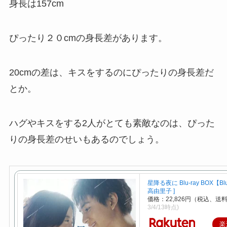
身長は157cm
ぴったり
２０cmの身長差
があります。
20cmの差は、キスをするのにぴったりの身長差だ
とか。
ハグやキスをする2人がとても素敵なのは、ぴった
りの身長差のせいもあるのでしょう。
星降る夜に Blu-ray BOX【Blu-
高由里子 ]
価格：22,826円（税込、送
3/4/13時点)
楽