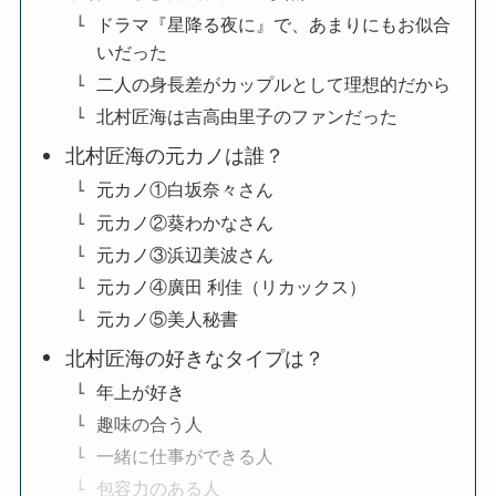
ドラマ『星降る夜に』で、あまりにもお似合
いだった
二人の身長差がカップルとして理想的だから
北村匠海は吉高由里子のファンだった
北村匠海の元カノは誰？
元カノ①白坂奈々さん
元カノ②葵わかなさん
元カノ③浜辺美波さん
元カノ④廣田 利佳（リカックス）
元カノ⑤美人秘書
北村匠海の好きなタイプは？
年上が好き
趣味の合う人
一緒に仕事ができる人
包容力のある人