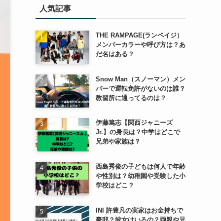
人気記事
ー
THE RAMPAGE(ランペイジ）
メンバーカラーや呼び方は？あ
だ名はある？
Snow Man（スノーマン）メン
バーで運転免許がないのは誰？
教習所に通ってるのは？
伊藤篤志【関西ジャニーズ
Jr.】の身長は？中学はどこで
兄弟や家族は？
西島秀俊の子どもは何人で年齢
や性別は？幼稚園や受験した小
学校はどこ？
INI 許豊凡の実家はお金持ちで
豪邸？彼女はいるの？両親や兄