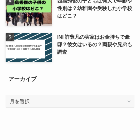
西島秀俊の子どもは何人で年齢や
性別は？幼稚園や受験した小学校
はどこ？
INI 許豊凡の実家はお金持ちで豪
邸？彼女はいるの？両親や兄弟も
調査
アーカイブ
ア
ー
カ
イ
ブ