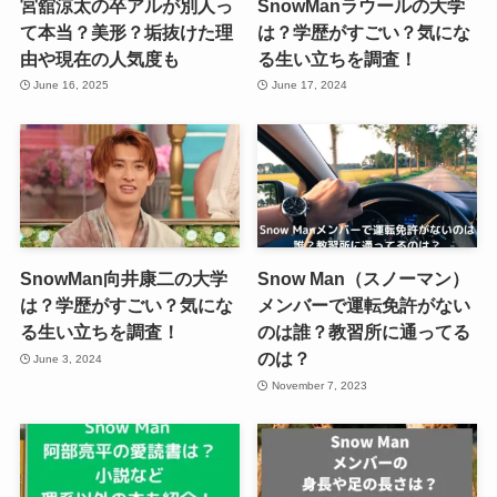
宮舘涼太の卒アルが別人っ
SnowManラウールの大学
て本当？美形？垢抜けた理
は？学歴がすごい？気にな
由や現在の人気度も
る生い立ちを調査！
June 16, 2025
June 17, 2024
SnowMan向井康二の大学
Snow Man（スノーマン）
は？学歴がすごい？気にな
メンバーで運転免許がない
る生い立ちを調査！
のは誰？教習所に通ってる
のは？
June 3, 2024
November 7, 2023