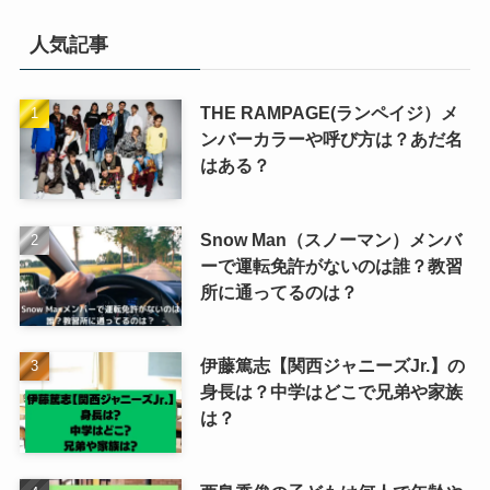
ゴ
リ
人気記事
ー
THE RAMPAGE(ランペイジ）メ
ンバーカラーや呼び方は？あだ名
はある？
Snow Man（スノーマン）メンバ
ーで運転免許がないのは誰？教習
所に通ってるのは？
伊藤篤志【関西ジャニーズJr.】の
身長は？中学はどこで兄弟や家族
は？