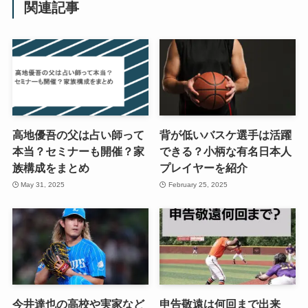
関連記事
高地優吾の父は占い師って
背が低いバスケ選手は活躍
本当？セミナーも開催？家
できる？小柄な有名日本人
族構成をまとめ
プレイヤーを紹介
May 31, 2025
February 25, 2025
今井達也の高校や実家など
申告敬遠は何回まで出来