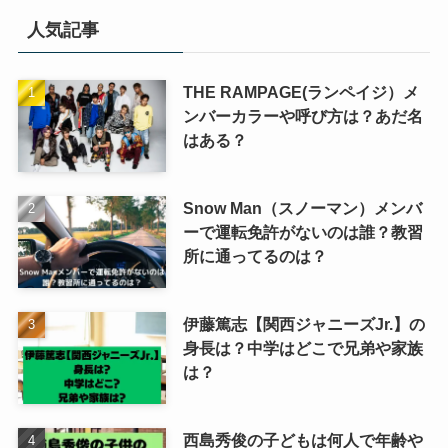
リ
人気記事
ー
THE RAMPAGE(ランペイジ）メ
ンバーカラーや呼び方は？あだ名
はある？
Snow Man（スノーマン）メンバ
ーで運転免許がないのは誰？教習
所に通ってるのは？
伊藤篤志【関西ジャニーズJr.】の
身長は？中学はどこで兄弟や家族
は？
西島秀俊の子どもは何人で年齢や