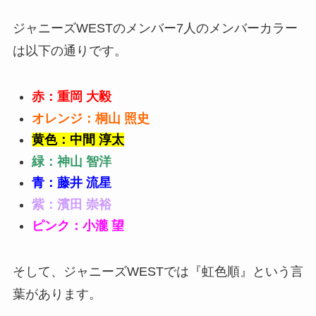
ジャニーズWESTのメンバー7人のメンバーカラー
は以下の通りです。
赤：重岡
大毅
オレンジ：桐山 照史
黄色：中間 淳太
緑：神山 智洋
青：藤井 流星
紫：濱田 崇裕
ピンク：小瀧 望
そして、ジャニーズWESTでは『
虹色順
』という言
葉があります。