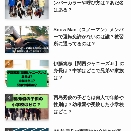
ンバーカラーや呼び方は？あだ名
はある？
Snow Man（スノーマン）メンバ
ーで運転免許がないのは誰？教習
所に通ってるのは？
伊藤篤志【関西ジャニーズJr.】の
身長は？中学はどこで兄弟や家族
は？
西島秀俊の子どもは何人で年齢や
性別は？幼稚園や受験した小学校
はどこ？