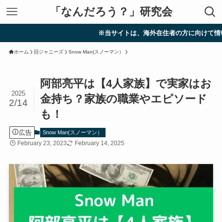
「なんだろう？」研究会
※当サイトは、海外在住者の方に向けて情報を発信し
ホーム
旧ジャニーズ
Snow Man(スノーマン）
阿部亮平は【4人家族】で実家はお
2025
金持ち？家族の職業やエピソード
2/14
も！
広告
Snow Man(スノーマン）
February 23, 2023
February 14, 2025