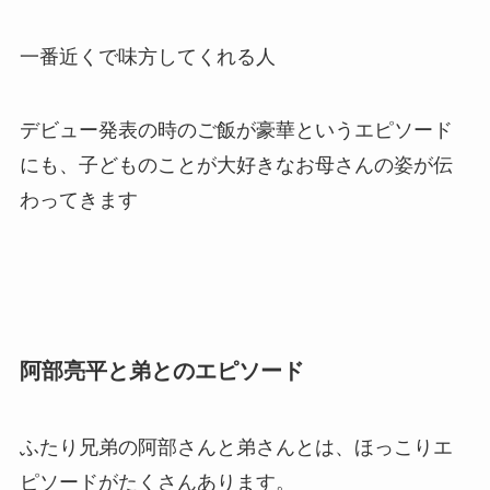
一番近くで味方してくれる人
デビュー発表の時のご飯が豪華というエピソード
にも、子どものことが大好きなお母さんの姿が伝
わってきます
阿部亮平と弟とのエピソード
ふたり兄弟の阿部さんと弟さんとは、ほっこりエ
ピソードがたくさんあります。