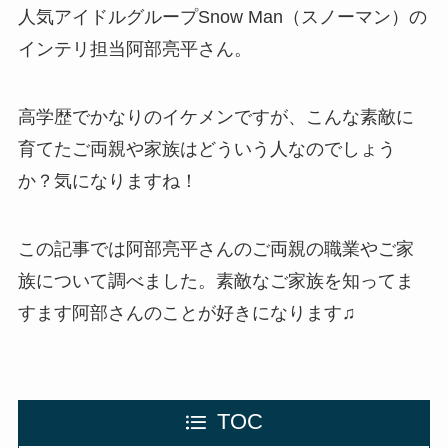
人気アイドルグループSnow Man（スノーマン）の
インテリ担当阿部亮平さん。
高学歴でかなりのイケメンですが、こんな素敵に
育てたご両親や家族はどういう人なのでしょう
か？気になりますね！
この記事では阿部亮平さんのご両親の職業やご家
族について調べました。素敵なご家族を知ってま
すます阿部さんのことが好きになります♫
TOC