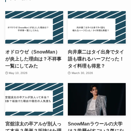
オドロウゼ（SnowMan）
向井康二はタイ出身でタイ
が炎上した理由は？不祥事
語も喋れるハーフだった！
一覧にしてみた
タイ料理も得意？
May 10, 2026
March 30, 2026
宮舘涼太の卒アルが別人っ
SnowManラウールの大学
て本当？美形？垢抜けた理
は？学歴がすごい？気にな