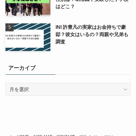
はどこ？
INI 許豊凡の実家はお金持ちで豪
邸？彼女はいるの？両親や兄弟も
調査
アーカイブ
ア
ー
カ
イ
ブ