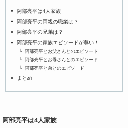
阿部亮平は4人家族
阿部亮平の両親の職業は？
阿部亮平の兄弟は？
阿部亮平の家族エピソードが尊い！
阿部亮平とお父さんとのエピソード
阿部亮平とお母さんとのエピソード
阿部亮平と弟とのエピソード
まとめ
阿部亮平は4人家族