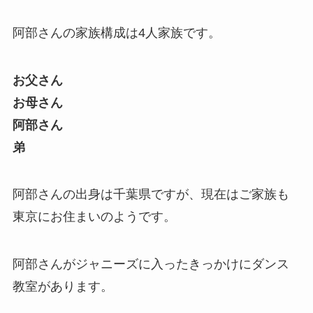
阿部さんの家族構成は4人家族です。
お父さん
お母さん
阿部さん
弟
阿部さんの出身は千葉県ですが、現在はご家族も
東京にお住まいのようです。
阿部さんがジャニーズに入ったきっかけに
ダンス
教室
があります。