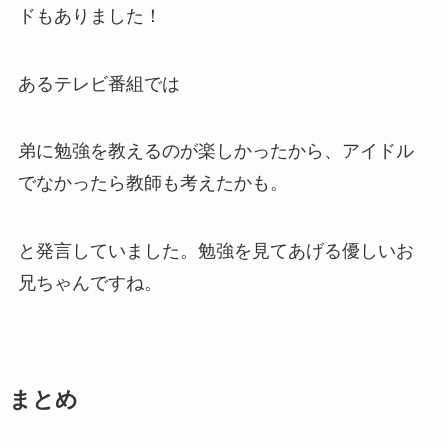
ドもありました！
あるテレビ番組では
弟に勉強を教えるのが楽しかったから、アイドル
でなかったら教師も考えたかも。
と発言していました。勉強を見てあげる優しいお
兄ちゃんですね。
まとめ