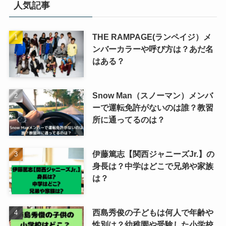
リ
人気記事
ー
THE RAMPAGE(ランペイジ）メ
ンバーカラーや呼び方は？あだ名
はある？
Snow Man（スノーマン）メンバ
ーで運転免許がないのは誰？教習
所に通ってるのは？
伊藤篤志【関西ジャニーズJr.】の
身長は？中学はどこで兄弟や家族
は？
西島秀俊の子どもは何人で年齢や
性別は？幼稚園や受験した小学校