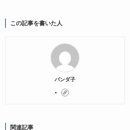
この記事を書いた人
パンダ子
関連記事