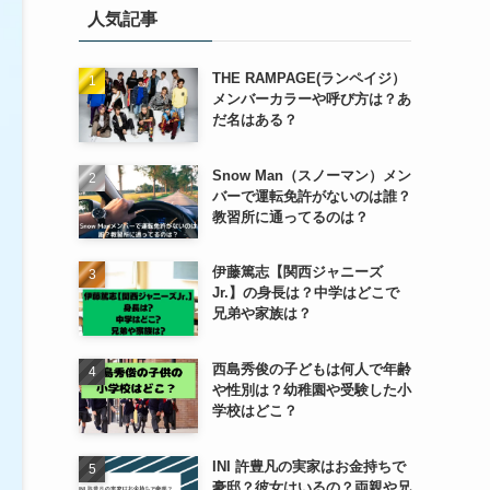
人気記事
ー
THE RAMPAGE(ランペイジ）
メンバーカラーや呼び方は？あ
だ名はある？
Snow Man（スノーマン）メン
バーで運転免許がないのは誰？
教習所に通ってるのは？
伊藤篤志【関西ジャニーズ
Jr.】の身長は？中学はどこで
兄弟や家族は？
西島秀俊の子どもは何人で年齢
や性別は？幼稚園や受験した小
学校はどこ？
INI 許豊凡の実家はお金持ちで
豪邸？彼女はいるの？両親や兄