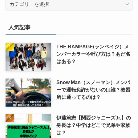
カ
テ
ゴ
リ
人気記事
ー
THE RAMPAGE(ランペイジ）メ
ンバーカラーや呼び方は？あだ名
はある？
Snow Man（スノーマン）メンバ
ーで運転免許がないのは誰？教習
所に通ってるのは？
伊藤篤志【関西ジャニーズJr.】の
身長は？中学はどこで兄弟や家族
は？