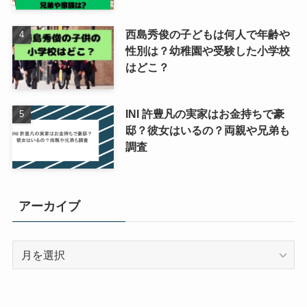
西島秀俊の子どもは何人で年齢や
性別は？幼稚園や受験した小学校
はどこ？
INI 許豊凡の実家はお金持ちで豪
邸？彼女はいるの？両親や兄弟も
調査
アーカイブ
ア
ー
カ
イ