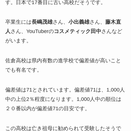
す。日本で17番目に古い高校だそうです。
卒業生には
長嶋茂雄
さん、
小出義雄
さん、
藤木直
人
さん、YouTuberの
コスメティック田中
さんなど
がいます。
佐倉高校は県内有数の進学校で偏差値が高いこと
でも有名です。
偏差値は71
とされています。偏差値71は、1,000人
中の上位2％程度になります。1,000人中の順位は
２０番以内が偏差値71の目安です。
この高校は亡き祖母に勧められて受験したそうで