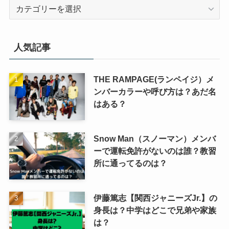
カ
テ
ゴ
リ
人気記事
ー
THE RAMPAGE(ランペイジ）メ
ンバーカラーや呼び方は？あだ名
はある？
Snow Man（スノーマン）メンバ
ーで運転免許がないのは誰？教習
所に通ってるのは？
伊藤篤志【関西ジャニーズJr.】の
身長は？中学はどこで兄弟や家族
は？