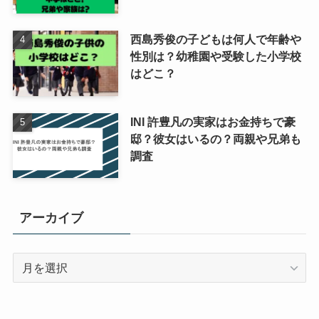
西島秀俊の子どもは何人で年齢や
性別は？幼稚園や受験した小学校
はどこ？
INI 許豊凡の実家はお金持ちで豪
邸？彼女はいるの？両親や兄弟も
調査
アーカイブ
ア
ー
カ
イ