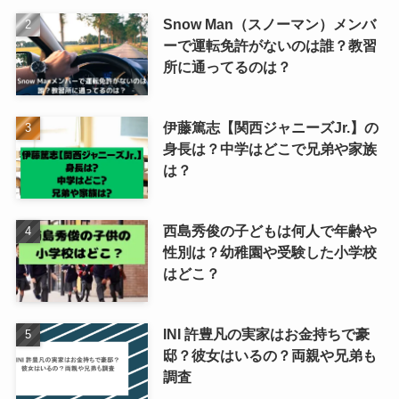
Snow Man（スノーマン）メンバ
ーで運転免許がないのは誰？教習
所に通ってるのは？
伊藤篤志【関西ジャニーズJr.】の
身長は？中学はどこで兄弟や家族
は？
西島秀俊の子どもは何人で年齢や
性別は？幼稚園や受験した小学校
はどこ？
INI 許豊凡の実家はお金持ちで豪
邸？彼女はいるの？両親や兄弟も
調査