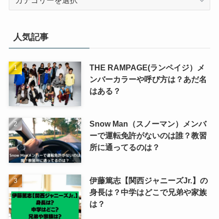
テ
ゴ
リ
人気記事
ー
THE RAMPAGE(ランペイジ）メ
ンバーカラーや呼び方は？あだ名
はある？
Snow Man（スノーマン）メンバ
ーで運転免許がないのは誰？教習
所に通ってるのは？
伊藤篤志【関西ジャニーズJr.】の
身長は？中学はどこで兄弟や家族
は？