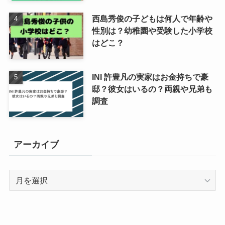
西島秀俊の子どもは何人で年齢や
性別は？幼稚園や受験した小学校
はどこ？
INI 許豊凡の実家はお金持ちで豪
邸？彼女はいるの？両親や兄弟も
調査
アーカイブ
ア
ー
カ
イ