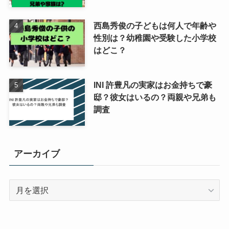
西島秀俊の子どもは何人で年齢や
性別は？幼稚園や受験した小学校
はどこ？
INI 許豊凡の実家はお金持ちで豪
邸？彼女はいるの？両親や兄弟も
調査
アーカイブ
ア
ー
カ
イ