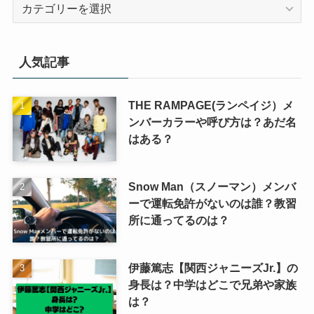
カ
テ
ゴ
リ
人気記事
ー
THE RAMPAGE(ランペイジ）メ
ンバーカラーや呼び方は？あだ名
はある？
Snow Man（スノーマン）メンバ
ーで運転免許がないのは誰？教習
所に通ってるのは？
伊藤篤志【関西ジャニーズJr.】の
身長は？中学はどこで兄弟や家族
は？