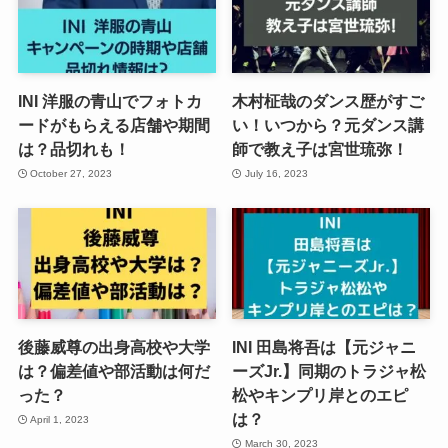
INI 洋服の青山でフォトカ
木村柾哉のダンス歴がすご
ードがもらえる店舗や期間
い！いつから？元ダンス講
は？品切れも！
師で教え子は宮世琉弥！
October 27, 2023
July 16, 2023
後藤威尊の出身高校や大学
INI 田島将吾は【元ジャニ
は？偏差値や部活動は何だ
ーズJr.】同期のトラジャ松
った？
松やキンプリ岸とのエピ
は？
April 1, 2023
March 30, 2023