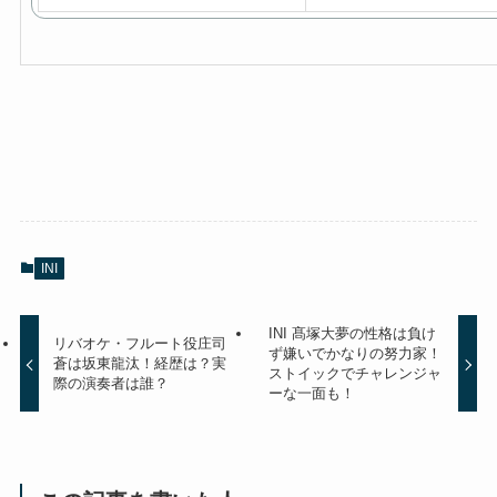
INI
INI 髙塚大夢の性格は負け
リバオケ・フルート役庄司
ず嫌いでかなりの努力家！
蒼は坂東龍汰！経歴は？実
ストイックでチャレンジャ
際の演奏者は誰？
ーな一面も！