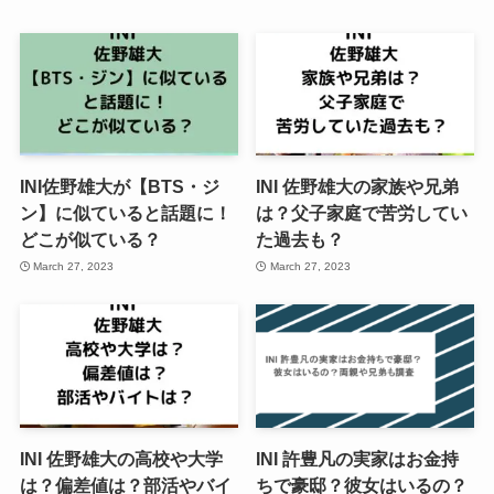
INI佐野雄大が【BTS・ジ
INI 佐野雄大の家族や兄弟
ン】に似ていると話題に！
は？父子家庭で苦労してい
どこが似ている？
た過去も？
March 27, 2023
March 27, 2023
INI 佐野雄大の高校や大学
INI 許豊凡の実家はお金持
は？偏差値は？部活やバイ
ちで豪邸？彼女はいるの？