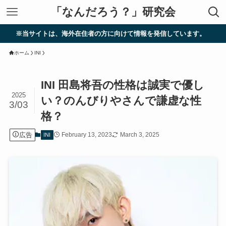
「なんだろう？」研究会
イトは、海外在住者の方に向けて情報を発信しています。
ホーム
INI
INI 田島将吾の性格は誠実で優し
2025
い？のんびりやさんで謙虚な性
3/03
格？
広告
February 13, 2023
March 3, 2025
INI