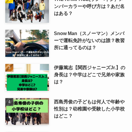
ンバーカラーや呼び方は？あだ名
はある？
Snow Man（スノーマン）メンバ
ーで運転免許がないのは誰？教習
所に通ってるのは？
伊藤篤志【関西ジャニーズJr.】の
身長は？中学はどこで兄弟や家族
は？
西島秀俊の子どもは何人で年齢や
性別は？幼稚園や受験した小学校
はどこ？