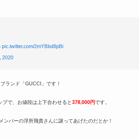
B
pic.twitter.com/2mYBbd8pBi
, 2020
級ブランド
「GUCCI」
です！
ップ
で、お値段は上下合わせると
378,000円
です。
のメンバーの浮所飛貴さんに譲ってあげたのだとか！