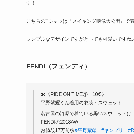
す！
こちらのTシャツは
『メイキング映像大公開』
で
シンプルなデザインですがとっても可愛いですね♪
FENDI（フェンディ）
🎀《RIDE ON TIME① 10/5》
平野紫耀くん着用の衣装・スウェット
名古屋の河原で着ている黒いスウェットは
FENDIの2018AW。
お値段17万前後
#平野紫耀
#キンプリ
#R