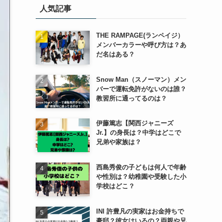
人気記事
ー
THE RAMPAGE(ランペイジ）
メンバーカラーや呼び方は？あ
だ名はある？
Snow Man（スノーマン）メン
バーで運転免許がないのは誰？
教習所に通ってるのは？
伊藤篤志【関西ジャニーズ
Jr.】の身長は？中学はどこで
兄弟や家族は？
西島秀俊の子どもは何人で年齢
や性別は？幼稚園や受験した小
学校はどこ？
INI 許豊凡の実家はお金持ちで
豪邸？彼女はいるの？両親や兄