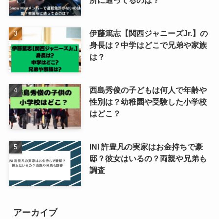
所に通ってるのは？
伊藤篤志【関西ジャニーズJr.】の
身長は？中学はどこで兄弟や家族
は？
西島秀俊の子どもは何人で年齢や
性別は？幼稚園や受験した小学校
はどこ？
INI 許豊凡の実家はお金持ちで豪
邸？彼女はいるの？両親や兄弟も
調査
アーカイブ