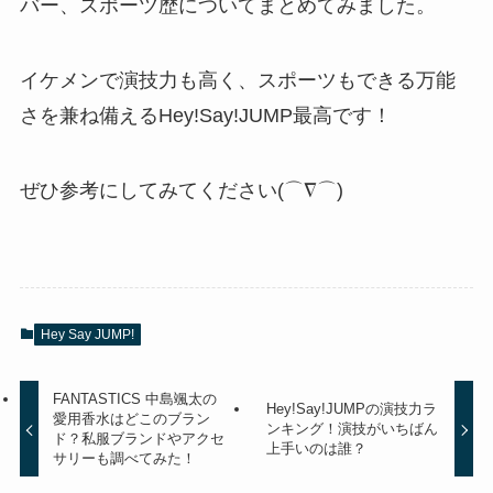
バー、スポーツ歴についてまとめてみました。
イケメンで演技力も高く、スポーツもできる万能
さを兼ね備えるHey!Say!JUMP最高です！
ぜひ参考にしてみてください(⌒∇⌒)
Hey Say JUMP!
FANTASTICS 中島颯太の
Hey!Say!JUMPの演技力ラ
愛用香水はどこのブラン
ンキング！演技がいちばん
ド？私服ブランドやアクセ
上手いのは誰？
サリーも調べてみた！