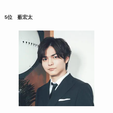
5位 薮宏太