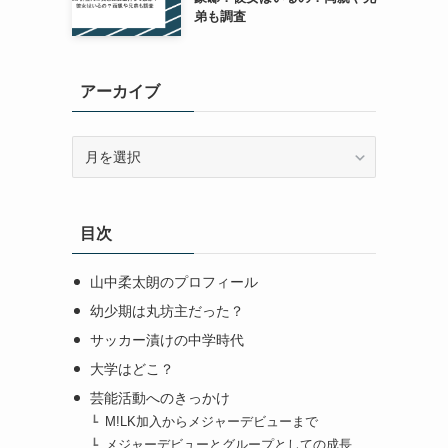
弟も調査
アーカイブ
ア
ー
カ
イ
目次
ブ
山中柔太朗のプロフィール
幼少期は丸坊主だった？
サッカー漬けの中学時代
大学はどこ？
芸能活動へのきっかけ
M!LK加入からメジャーデビューまで
メジャーデビューとグループとしての成長