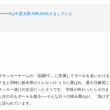
い〜〜
#山中柔太朗
#MILK
#めざましテレビ
年サッカーチームの「花園FC」に所属してボールを追いかける
すると同時に栃木県のトレセンU−１５に選ばれ、週６日練習に
サッカー漬けの生活だったそうです。 学校が終わったらそのま
た次の日もボールを蹴る──そんな日々の積み重ねが、「負けず
と語られています。