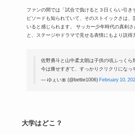
ファンの間では「試合で負けると３日くらい引き
ピソードも知られていて、そのストイックさは、
いると感じられます。 サッカー少年時代の真剣
と、ステージやドラマで見せる表情にもより説得
佐野勇斗と山中柔太朗は子供の頃ふっくら頬
今は痩せすぎて、すっかりクリクリになっち
— ゆぇい🎀 (@bettie1006)
February 10, 20
大学はどこ？