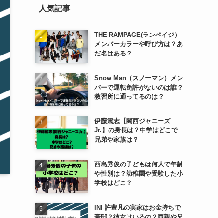
人気記事
ー
THE RAMPAGE(ランペイジ）
メンバーカラーや呼び方は？あ
だ名はある？
Snow Man（スノーマン）メン
バーで運転免許がないのは誰？
教習所に通ってるのは？
伊藤篤志【関西ジャニーズ
Jr.】の身長は？中学はどこで
兄弟や家族は？
西島秀俊の子どもは何人で年齢
や性別は？幼稚園や受験した小
学校はどこ？
INI 許豊凡の実家はお金持ちで
豪邸？彼女はいるの？両親や兄