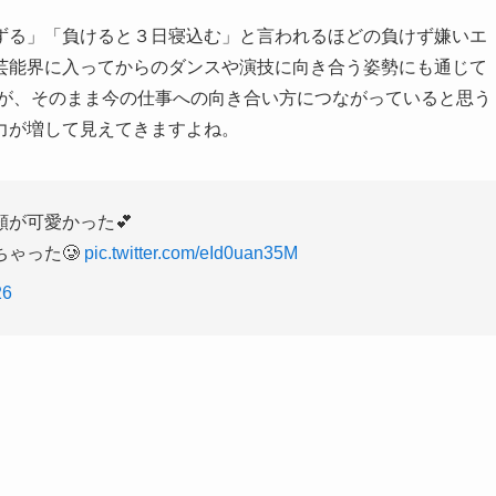
ずる」「負けると３日寝込む」と言われるほどの負けず嫌いエ
芸能界に入ってからのダンスや演技に向き合う姿勢にも通じて
さが、そのまま今の仕事への向き合い方につながっていると思う
力が増して見えてきますよね。
が可愛かった💕
ゃった🥲
pic.twitter.com/eId0uan35M
26